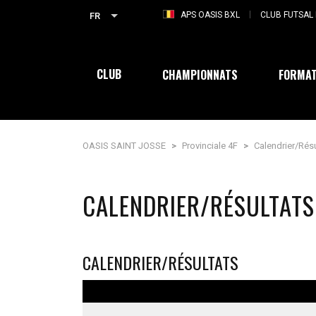
APS OASIS BXL
CLUB FUTSAL 
FR
CLUB
CHAMPIONNATS
FORMAT
OASIS SAINT JOSSE
>
Provinciale 4F
>
Calendrier/Rés
CALENDRIER/RÉSULTATS
CALENDRIER/RÉSULTATS