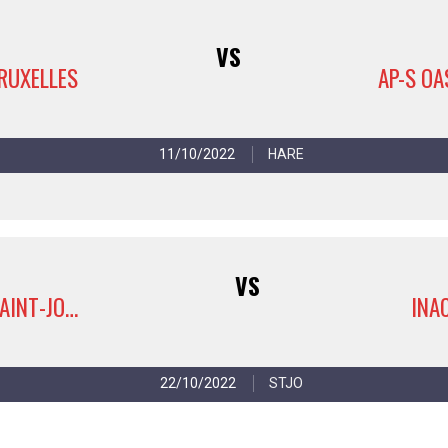
VS
BRUXELLES
11/10/2022
HARE
VS
AP-S OASIS SAINT-JOSSE 4
INA
22/10/2022
STJO