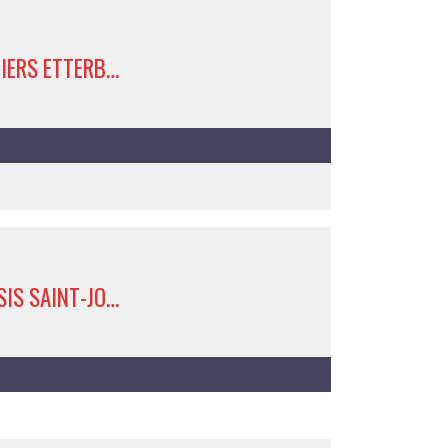
CANONNIERS ETTERBEEK 1
AP-S OASIS SAINT-JOSSE 4