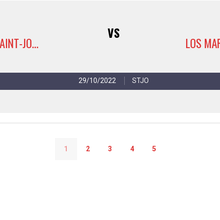
VS
AP-S OASIS SAINT-JOSSE 4
29/10/2022
STJO
1
2
3
4
5