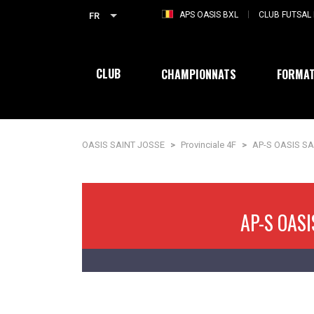
APS OASIS BXL
CLUB FUTSAL 
FR
CLUB
CHAMPIONNATS
FORMAT
OASIS SAINT JOSSE
>
Provinciale 4F
>
AP-S OASIS S
AP-S OASI