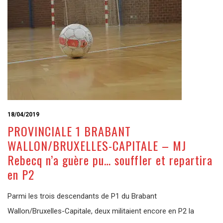
18/04/2019
PROVINCIALE 1 BRABANT
WALLON/BRUXELLES-CAPITALE – MJ
Rebecq n’a guère pu… souffler et repartira
en P2
Parmi les trois descendants de P1 du Brabant
Wallon/Bruxelles-Capitale, deux militaient encore en P2 la