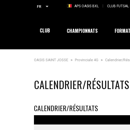
APS OASIS BXL
CLUB FUTSAL 
FR
CLUB
CHAMPIONNATS
FORMAT
OASIS SAINT JOSSE
>
Provinciale 4G
>
Calendrier/Rés
CALENDRIER/RÉSULTATS
CALENDRIER/RÉSULTATS