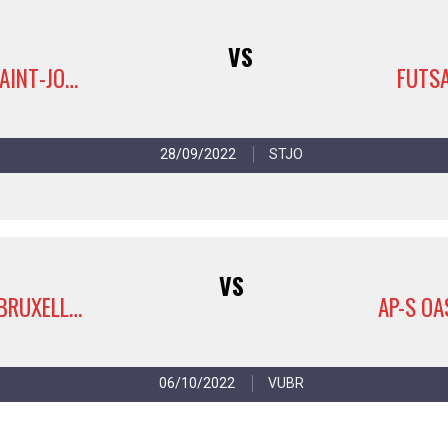
VS
AP-S OASIS SAINT-JOSSE 3
FUTSA
28/09/2022
STJO
VS
RDC COINTE BRUXELLES
06/10/2022
VUBR