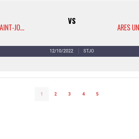
VS
AP-S OASIS SAINT-JOSSE 3
12/10/2022
STJO
1
2
3
4
5