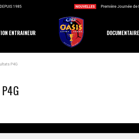
DEPUIS 1985
NOUVELLES
ION ENTRAINEUR
DOCUMENTAIR
ultats P4G
 P4G