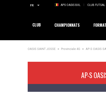
APS OASIS BXL
CLUB FUTSAL 
FR
CLUB
CHAMPIONNATS
FORMAT
OASIS SAINT JOSSE
>
Provinciale 4G
>
AP-S OASIS S
AP-S OASI