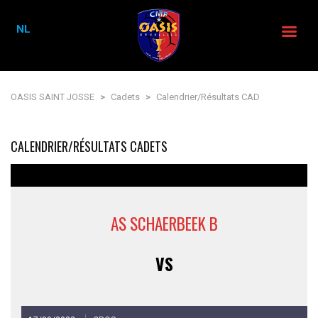
NL
OASIS SAINT JOSSE
>
Cadets
>
Calendrier/Résultats CAD
CALENDRIER/RÉSULTATS CADETS
AS SCHAERBEEK B
VS