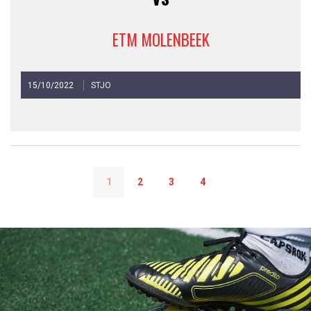
ETM MOLENBEEK
15/10/2022
STJO
1
2
3
4