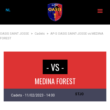
NL
OASIS SAINT JOSSE
>
Cadets
>
AP-S OASIS SAINT-JOSSE vs MEDINA
FOREST
- VS -
MEDINA FOREST
STJO
Cadets - 11/02/2023 - 14:00