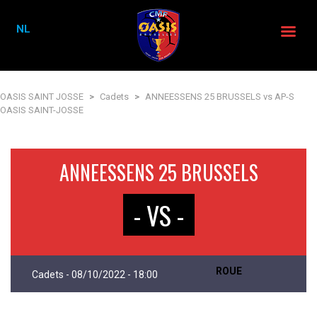
NL
OASIS SAINT JOSSE
>
Cadets
>
ANNEESSENS 25 BRUSSELS vs AP-S
OASIS SAINT-JOSSE
ANNEESSENS 25 BRUSSELS
- VS -
ROUE
Cadets - 08/10/2022 - 18:00