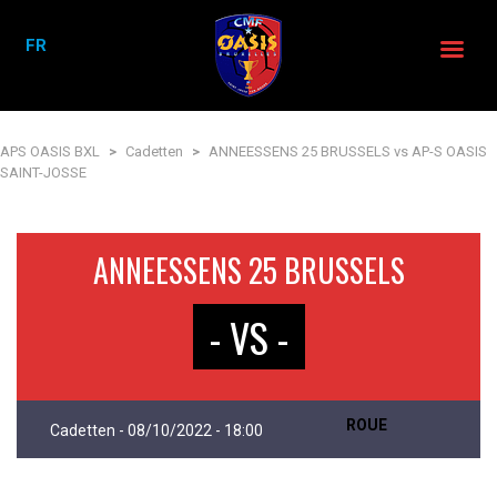
FR
APS OASIS BXL
>
Cadetten
>
ANNEESSENS 25 BRUSSELS vs AP-S OASIS
SAINT-JOSSE
ANNEESSENS 25 BRUSSELS
- VS -
ROUE
Cadetten - 08/10/2022 - 18:00