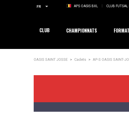
APS OASIS BXL
CLUB FUTSAL 
FR
CLUB
CHAMPIONNATS
FORMAT
OASIS SAINT JOSSE
>
Cadets
>
AP-S OASIS SAINT-J