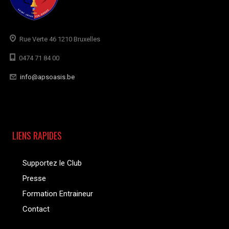
Rue Verte 46 1210 Bruxelles
0474 71 84 00
info@apsoasis.be
LIENS RAPIDES
Supportez le Club
Presse
Formation Entraineur
Contact