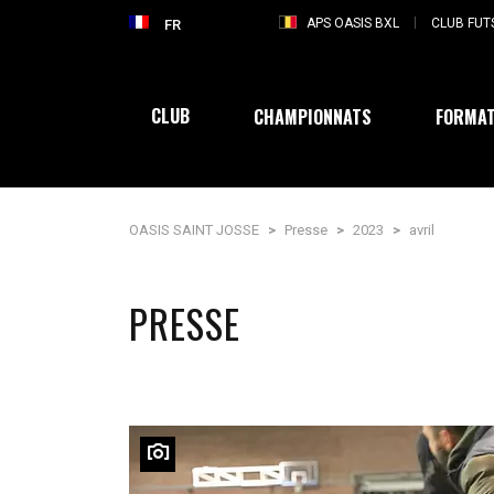
APS OASIS BXL
CLUB FUT
FR
CLUB
CHAMPIONNATS
FORMAT
OASIS SAINT JOSSE
>
Presse
>
2023
>
avril
PRESSE