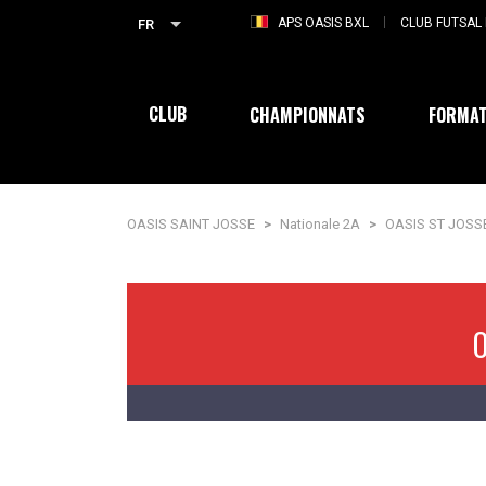
APS OASIS BXL
CLUB FUTSAL 
FR
CLUB
CHAMPIONNATS
FORMAT
OASIS SAINT JOSSE
>
Nationale 2A
>
OASIS ST JOSS
O