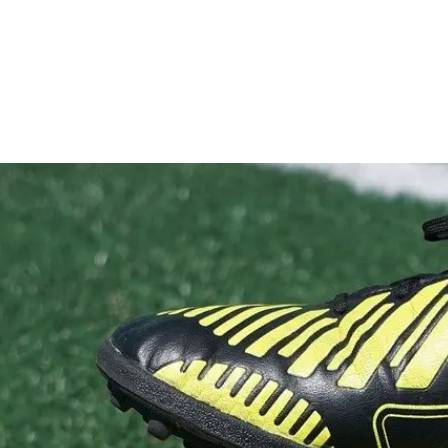
LIENS RAPIDES
NEW
Supportez le Club
Presse
Formation Entraineur
Contact