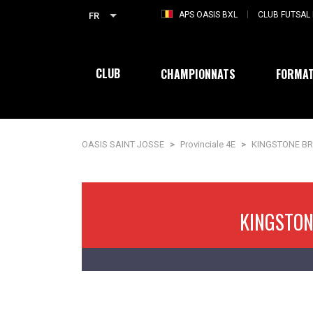
APS OASIS BXL
CLUB FUTSAL 
FR
CLUB
CHAMPIONNATS
FORMAT
OASIS SAINT JOSSE
>
Provinciale 4E
>
KINGSTONE BR
KINGSTON