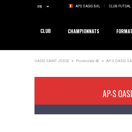
APS OASIS BXL
CLUB FUTSAL 
FR
CLUB
CHAMPIONNATS
FORMAT
OASIS SAINT JOSSE
>
Provinciale 4E
>
AP-S OASIS S
AP-S OAS