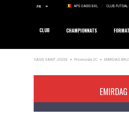
APS OASIS BXL
CLUB FUTSAL 
FR
CLUB
CHAMPIONNATS
FORMAT
OASIS SAINT JOSSE
>
Provinciale 2C
>
EMIRDAG BRUX
EMIRDAG