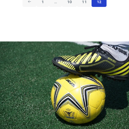
1
…
10
11
12