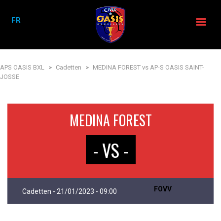
FR
APS OASIS BXL
>
Cadetten
>
MEDINA FOREST vs AP-S OASIS SAINT-
JOSSE
MEDINA FOREST
- VS -
FOVV
Cadetten - 21/01/2023 - 09:00