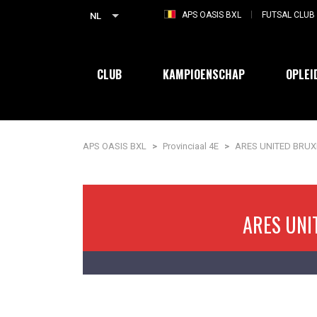
APS OASIS BXL
FUTSAL CLUB 
NL
CLUB
KAMPIOENSCHAP
OPLEI
APS OASIS BXL
>
Provinciaal 4E
>
ARES UNITED BRUXE
ARES UNI