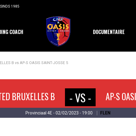
SINDS 1985
DING COACH
DOCUMENTAIRE
LLES B vs AP-S OASIS SAINT-JOSSE 5
- VS -
TED BRUXELLES B
AP-S OAS
Provinciaal 4E - 02/02/2023 - 19:00
FLEN